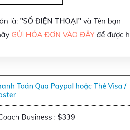
ản là:
"SỐ ĐIỆN THOẠI"
và Tên bạn
 hãy
GỬI HÓA ĐƠN VÀO ĐÂY
để được h
anh Toán Qua Paypal hoặc Thẻ Visa /
aster
Coach Business
:
$339