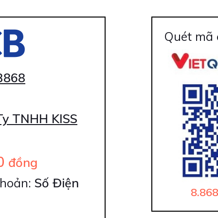
Quét mã 
3868
Ty TNHH KISS
0
đồng
hoản:
Số Điện
8.868