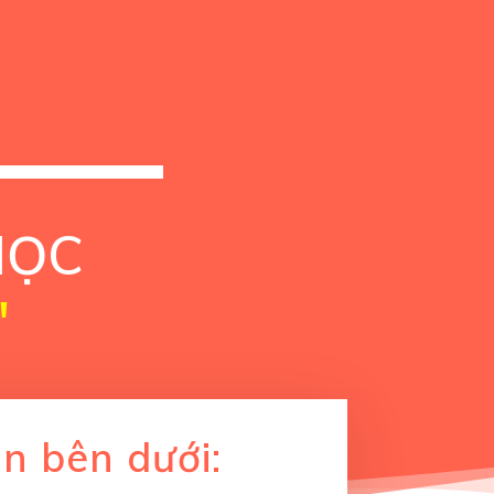
HỌC
"
n bên dưới: