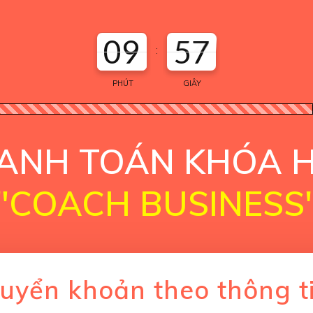
09
56
:
PHÚT
GIÂY
ANH TOÁN KHÓA 
"
COACH BUSINESS
huyển khoản theo thông ti